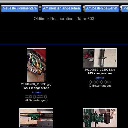
Neueste Kommentare
Am meisten angesehen
Am besten bewertet
Me
Oldtimer Restauration - Tatra 603
20190815_152923.jpg
745 x angesehen
admin
20180908_113033.jpg
(0 Bewertungen)
1291 x angesehen
admin
(0 Bewertungen)