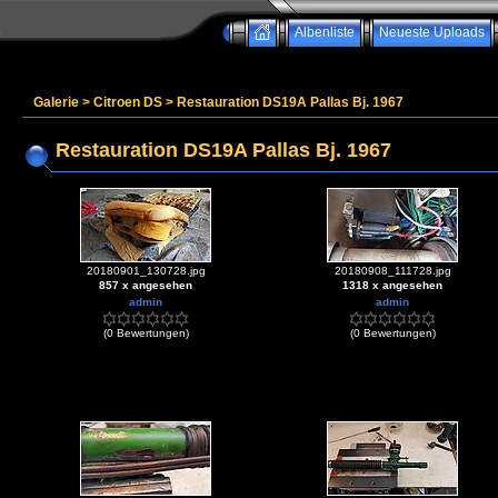
Albenliste
Neueste Uploads
Galerie
>
Citroen DS
>
Restauration DS19A Pallas Bj. 1967
Restauration DS19A Pallas Bj. 1967
20180901_130728.jpg
20180908_111728.jpg
857 x angesehen
1318 x angesehen
admin
admin
(0 Bewertungen)
(0 Bewertungen)