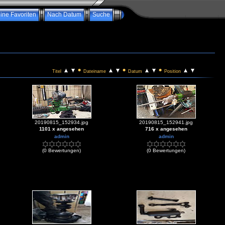
ine Favoriten
Nach Datum
Suche
•
•
•
Titel
Dateiname
Datum
Position
20190815_152934.jpg
20190815_152941.jpg
1101 x angesehen
716 x angesehen
admin
admin
(0 Bewertungen)
(0 Bewertungen)