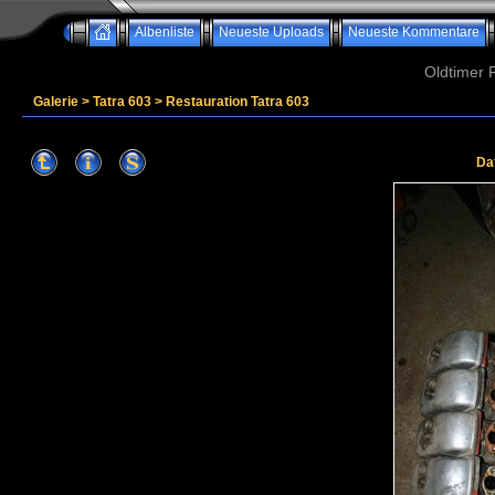
Albenliste
Neueste Uploads
Neueste Kommentare
Oldtimer 
Galerie
>
Tatra 603
>
Restauration Tatra 603
Da